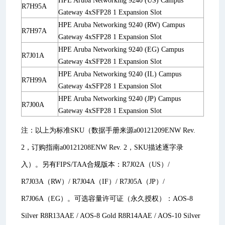
HPE Aruba Networking 9240 (US) Campus
R7H95A
Gateway 4xSFP28 1 Expansion Slot
HPE Aruba Networking 9240 (RW) Campus
R7H97A
Gateway 4xSFP28 1 Expansion Slot
HPE Aruba Networking 9240 (EG) Campus
R7J01A
Gateway 4xSFP28 1 Expansion Slot
HPE Aruba Networking 9240 (IL) Campus
R7H99A
Gateway 4xSFP28 1 Expansion Slot
HPE Aruba Networking 9240 (JP) Campus
R7J00A
Gateway 4xSFP28 1 Expansion Slot
注：以上为标准SKU（数据手册来源a00121209ENW Rev.
2，订购指南a00121208ENW Rev. 2，SKU描述逐字录
入）。另有FIPS/TAA合规版本：R7J02A（US）/
R7J03A（RW）/ R7J04A（IF）/ R7J05A（JP）/
R7J06A（EG）。可选容量许可证（永久授权）：AOS-8
Silver R8R13AAE / AOS-8 Gold R8R14AAE / AOS-10 Silver