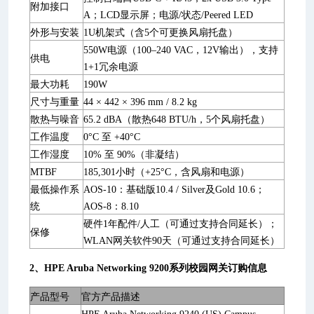
附加接口
A；LCD显示屏；电源/状态/Peered LED
外形与安装
1U机架式（含5个可更换风扇托盘）
550W电源（100–240 VAC，12V输出），支持
供电
1+1冗余电源
最大功耗
190W
尺寸与重量
44 × 442 × 396 mm / 8.2 kg
散热与噪音
65.2 dBA（散热648 BTU/h，5个风扇托盘）
工作温度
0°C 至 +40°C
工作湿度
10% 至 90%（非凝结）
MTBF
185,301小时（+25°C，含风扇和电源）
最低操作系
AOS-10：基础版10.4 / Silver及Gold 10.6；
统
AOS-8：8.10
硬件1年配件/人工（可通过支持合同延长）；
保修
WLAN网关软件90天（可通过支持合同延长）
2、HPE Aruba Networking 9200系列校园网关订购信息
产品型号
官方产品描述