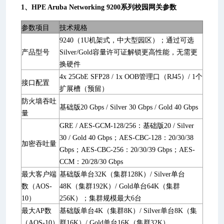
1、HPE Aruba Networking 9200系列校园网关参数
参数项目
技术规格
9240（1U机架式，中大型园区）；通过可选
产品型号
Silver/Gold容量许可证解锁更高性能，无需更
换硬件
4x 25GbE SFP28 / 1x OOB管理口（RJ45）/ 1个
接口配置
扩展槽（预留）
防火墙吞吐
基础版20 Gbps / Silver 30 Gbps / Gold 40 Gbps
量
GRE / AES-GCM-128/256：基础版20 / Silver
30 / Gold 40 Gbps；AES-CBC-128：20/30/38
加密吞吐量
Gbps；AES-CBC-256：20/30/39 Gbps；AES-
CCM：20/28/30 Gbps
最大客户端
基础版单台32K（集群128K）/ Silver单台
数（AOS-
48K（集群192K）/ Gold单台64K（集群
10）
256K）；集群规模最大6台
最大AP数
基础版单台4K（集群8K）/ Silver单台8K（集
（AOS-10）
群16K）/ Gold单台16K（集群32K）