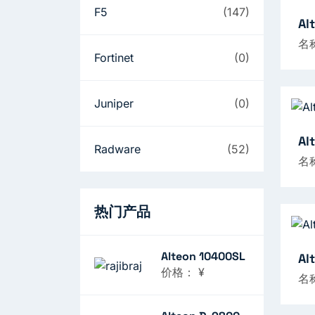
F5
(147)
Al
名
Fortinet
(0)
Juniper
(0)
Al
Radware
(52)
名
热门产品
Alteon 10400SL
Al
价格：
¥
名