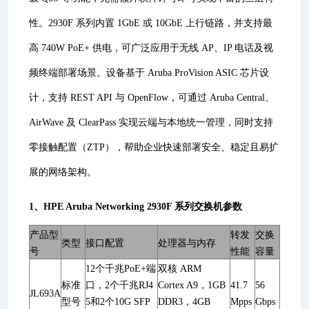
性。2930F 系列内置 1GbE 或 10GbE 上行链路，并支持最
高 740W PoE+ 供电，可广泛应用于无线 AP、IP 电话及视
频终端部署场景。设备基于 Aruba ProVision ASIC 芯片设
计，支持 REST API 与 OpenFlow，可通过 Aruba Central、
AirWave 及 ClearPass 实现云端与本地统一管理，同时支持
零接触配置（ZTP），帮助企业快速部署安全、稳定且易扩
展的网络架构。
1、HPE Aruba Networking 2930F 系列交换机参数
产品型
转发
交换
类型
接口配置
处理器与内存
号
性能
容量
12个千兆PoE+端
双核 ARM
标准
口，2个千兆RJ4
Cortex A9，1GB
41.7
56
JL693A
型号
5和2个10G SFP
DDR3，4GB
Mpps
Gbps